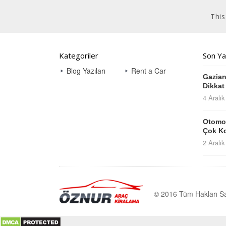
This
Kategoriler
Son Ya
Blog Yazıları
Rent a Car
Gazian
Dikkat 
4 Aralı
Otomob
Çok K
2 Aralı
© 2016 Tüm Hakları Sa