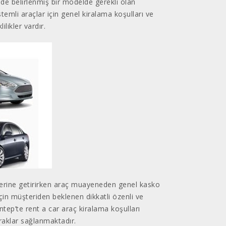
temde belirlenmiş bir modelde gerekli olan
temli araçlar için genel kiralama koşulları ve
likler vardır.
a yerine getirirken araç muayeneden genel kasko
çin müşteriden beklenen dikkatli özenli ve
ntep’te rent a car araç kiralama koşulları
vraklar sağlanmaktadır.