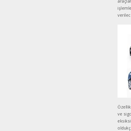
araçlar
işleml
verilec
Özelli
ve sig
eksiks
oldukç