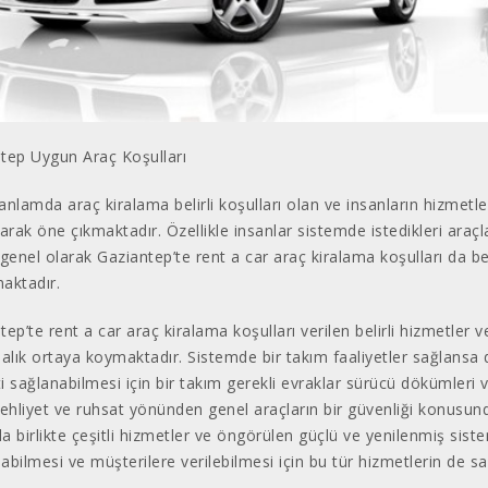
tep Uygun Araç Koşulları
anlamda araç kiralama belirli koşulları olan ve insanların hizmet
larak öne çıkmaktadır. Özellikle insanlar sistemde istedikleri araçl
 genel olarak Gaziantep’te rent a car araç kiralama koşulları da be
aktadır.
ep’te rent a car araç kiralama koşulları verilen belirli hizmetler v
dalık ortaya koymaktadır. Sistemde bir takım faaliyetler sağlansa d
i sağlanabilmesi için bir takım gerekli evraklar sürücü dökümleri v
 ehliyet ve ruhsat yönünden genel araçların bir güvenliği konusund
a birlikte çeşitli hizmetler ve öngörülen güçlü ve yenilenmiş siste
ılabilmesi ve müşterilere verilebilmesi için bu tür hizmetlerin de s