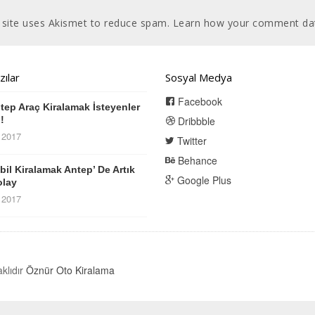
 site uses Akismet to reduce spam.
Learn how your comment dat
zılar
Sosyal Medya
Facebook
tep Araç Kiralamak İsteyenler
!
Dribbble
k 2017
Twitter
Behance
il Kiralamak Antep’ De Artık
Google Plus
olay
k 2017
klıdır
Öznür Oto Kiralama