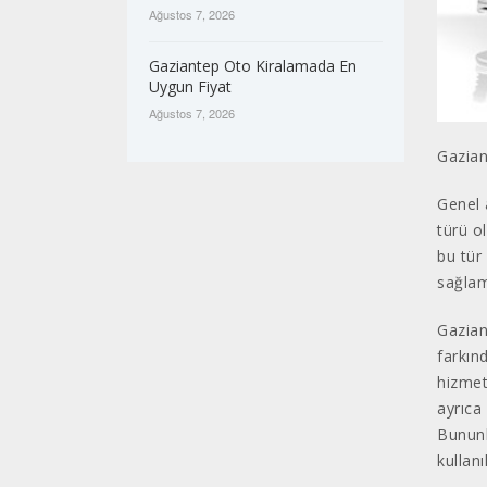
Ağustos 7, 2026
Gaziantep Oto Kiralamada En
Uygun Fiyat
Ağustos 7, 2026
Gazian
Genel 
türü o
bu tür
sağlam
Gaziant
farkın
hizmet
ayrıca
Bununl
kullan