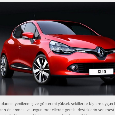
ilolarının yenilenmiş ve gösterimi yüksek şekillerde kişilere uygun 
arın önlenmesi ve uygun modellerde gerekli desteklerin verilmesi