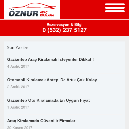
Araçlar/Fiyat
Rezervasyon & Bilgi
0 (532) 237 5127
Listesi
Kiralama
Son Yazılar
K.
Gaziantep Araç Kiralamak İsteyenler Dikkat !
Transfer
4 Aralık 2017
Blog
Otomobil Kiralamak Antep’ De Artık Çok Kolay
2 Aralık 2017
Hakkımızda
Gaziantep Oto Kiralamada En Uygun Fiyat
İletişim
1 Aralık 2017
Araç Kiralamada Güvenilir Firmalar
30 Kasım 2017