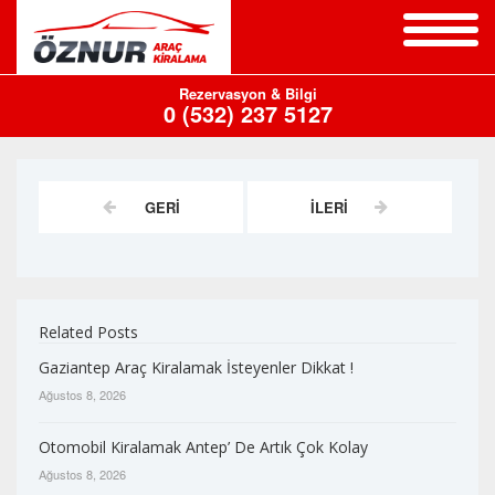
Araçlar/Fiyat
Rezervasyon & Bilgi
0 (532) 237 5127
Listesi
Kiralama
K.
GERI
İLERI
Transfer
Blog
Related Posts
Hakkımızda
Gaziantep Araç Kiralamak İsteyenler Dikkat !
İletişim
Ağustos 8, 2026
Otomobil Kiralamak Antep’ De Artık Çok Kolay
Ağustos 8, 2026